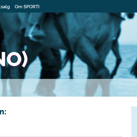
tsalg
Om SPORTI
NO)
n: