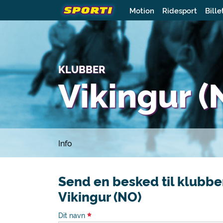
Motion
Ridesport
Bille
KLUBBER
Vikingur (
Info
Send en besked til klubbe
Vikingur (NO)
Dit navn