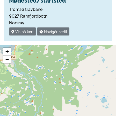
Mødested/startsted
Tromsø travbane
9027 Ramfjordbotn
Norway
Vis på kort
Navigér hertil
+
−