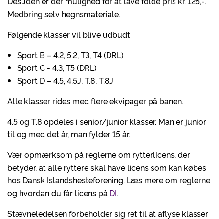
Desuden er der mulighed for at lave folde pris kr. 125,-.
Medbring selv hegnsmateriale.
Følgende klasser vil blive udbudt:
Sport B – 4.2, 5.2, T3, T4 (DRL)
Sport C - 4.3, T5 (DRL)
Sport D – 4.5, 4.5J, T.8, T.8J
Alle klasser rides med flere ekvipager på banen.
4.5 og T.8 opdeles i senior/junior klasser. Man er junior
til og med det år, man fylder 15 år.
Vær opmærksom på reglerne om rytterlicens, der
betyder, at alle ryttere skal have licens som kan købes
hos Dansk Islandshesteforening. Læs mere om reglerne
og hvordan du får licens på
DI
.
Stævneledelsen forbeholder sig ret til at aflyse klasser