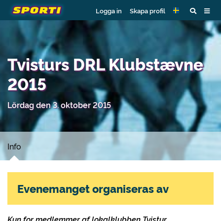
Logga in
Skapa profil
Tvisturs DRL Klubstævne
2015
Lördag den 3. oktober 2015
Info
Evenemanget organiseras av
Kun for medlemmer af lokalklubben Tvistur