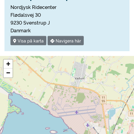
Nordjysk Ridecenter
Flødalsvej 30
9230 Svenstrup J
Danmark
Visa på karta
Navigera här
+
−