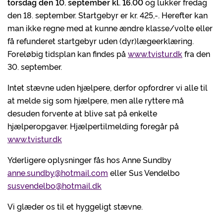
torsdag den 10. september kl. 16.00
og lukker fredag
den 18. september. Startgebyr er kr. 425,-. Herefter kan
man ikke regne med at kunne ændre klasse/volte eller
få refunderet startgebyr uden (dyr)lægeerklæring.
Foreløbig tidsplan kan findes på
www.tvistur.dk
fra den
30. september.
Intet stævne uden hjælpere, derfor opfordrer vi alle til
at melde sig som hjælpere, men alle ryttere må
desuden forvente at blive sat på enkelte
hjælperopgaver. Hjælpertilmelding foregår på
www.tvistur.dk
Yderligere oplysninger fås hos Anne Sundby
anne.sundby@hotmail.com
eller Sus Vendelbo
susvendelbo@hotmail.dk
Vi glæder os til et hyggeligt stævne.