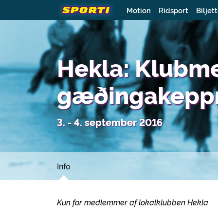
Motion
Ridsport
Biljet
Hekla: Klubm
gæðingakeppn
3. - 4. september 2016
Info
Kun for medlemmer af lokalklubben Hekla