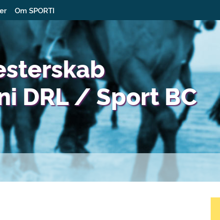
ter
Om SPORTI
esterskab
i DRL / Sport BC