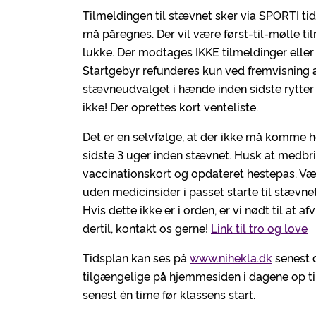
Tilmeldingen til stævnet sker via SPORTI tid
må påregnes. Der vil være først-til-mølle til
lukke. Der modtages IKKE tilmeldinger eller 
Startgebyr refunderes kun ved fremvisning
stævneudvalget i hænde inden sidste rytter
ikke! Der oprettes kort venteliste.
Det er en selvfølge, at der ikke må komme 
sidste 3 uger inden stævnet. Husk at medbr
vaccinationskort og opdateret hestepas. Vær
uden medicinsider i passet starte til stævne
Hvis dette ikke er i orden, er vi nødt til at
dertil, kontakt os gerne!
Link til tro og love
Tidsplan kan ses på
www.nihekla.dk
senest d
tilgængelige på hjemmesiden i dagene op til
senest én time før klassens start.