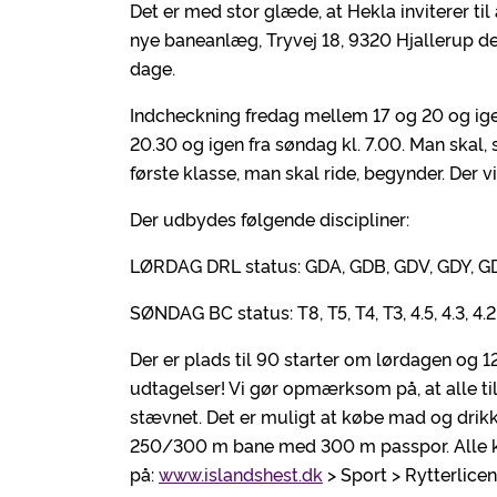
Det er med stor glæde, at Hekla inviterer t
nye baneanlæg, Tryvej 18, 9320 Hjallerup de
dage.
Indcheckning fredag mellem 17 og 20 og ige
20.30 og igen fra søndag kl. 7.00. Man skal,
første klasse, man skal ride, begynder. Der v
Der udbydes følgende discipliner:
LØRDAG DRL status: GDA, GDB, GDV, GDY, 
SØNDAG BC status: T8, T5, T4, T3, 4.5, 4.3, 4.2
Der er plads til 90 starter om lørdagen og 
udtagelser! Vi gør opmærksom på, at alle ti
stævnet. Det er muligt at købe mad og drik
250/300 m bane med 300 m passpor. Alle kl
på:
www.islandshest.dk
> Sport > Rytterlice