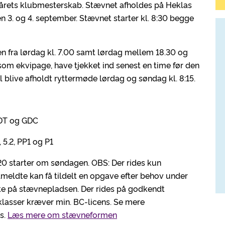
il årets klubmesterskab. Stævnet afholdes på Heklas
n 3. og 4. september. Stævnet starter kl. 8:30 begge
n fra lørdag kl. 7.00 samt lørdag mellem 18.30 og
 som ekvipage, have tjekket ind senest en time før den
il blive afholdt ryttermøde lørdag og søndag kl. 8:15.
GDT og GDC
, 5.2, PP1 og P1
120 starter om søndagen. OBS: Der rides kun
lmeldte kan få tildelt en opgave efter behov under
ke på stævnepladsen. Der rides på godkendt
asser kræver min. BC-licens. Se mere
ns.
Læs mere om stævneformen