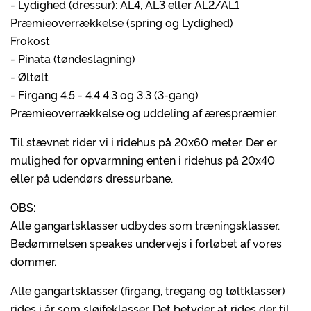
- Lydighed (dressur): AL4, AL3 eller AL2/AL1
Præmieoverrækkelse (spring og Lydighed)
Frokost
- Pinata (tøndeslagning)
- Øltølt
- Firgang 4.5 - 4.4 4.3 og 3.3 (3-gang)
Præmieoverrækkelse og uddeling af ærespræmier.
Til stævnet rider vi i ridehus på 20x60 meter. Der er
mulighed for opvarmning enten i ridehus på 20x40
eller på udendørs dressurbane.
OBS:
Alle gangartsklasser udbydes som træningsklasser.
Bedømmelsen speakes undervejs i forløbet af vores
dommer.
Alle gangartsklasser (firgang, tregang og tøltklasser)
rides i år som sløjfeklasser. Det betyder at rides der til