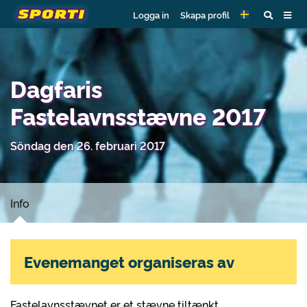
Logga in
Skapa profil
Dagfaris
Fastelavnsstævne 2017
Söndag den 26. februari 2017
Info
Evenemanget organiseras av
Fastelavnsstævnet er et stævne tiltænkt