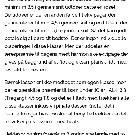
minimum 3,5 i gennemsnit udløser dette en roset.
Derudover er der en anden farve til ekvipager der
gennemfører til min. 4,5 i gennemsnit og en til dem der
gennemfører til min. 5,5 i gennemsnit. Så det kan godt
betale sig at gøre sit bedste. Der er ingen individuelle
placeringer i disse klasser. Men der uddeles en
ærespræmie til dagens mest harmoniske ekvipage der
gives på baggrund af et flot og eksemplarisk ridt med
respekt for hesten.
Børneklassen er ikke medtaget som egen klasse, men
der er særskilte præmier til børn under 10 år i AL4, 3.3
(Tregang), 4.5 og T.8 og det er tilladt med trækker i alle
disse klasser inklusiv i pinataklassen. (noter det i
bemærkninger hvis I ønsker at benytte trækker, da det
indvirker på klasserne med heats.
Højdespringning foregår m 3 spring startende med to