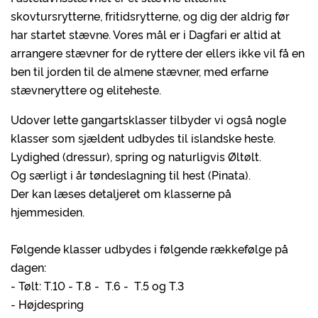
skovtursrytterne, fritidsrytterne, og dig der aldrig før
har startet stævne. Vores mål er i Dagfari er altid at
arrangere stævner for de ryttere der ellers ikke vil få en
ben til jorden til de almene stævner, med erfarne
stævneryttere og eliteheste.
Udover lette gangartsklasser tilbyder vi også nogle
klasser som sjældent udbydes til islandske heste.
Lydighed (dressur), spring og naturligvis Øltølt.
Og særligt i år tøndeslagning til hest (Pinata).
Der kan læses detaljeret om klasserne på
hjemmesiden.
Følgende klasser udbydes i følgende rækkefølge på
dagen:
- Tølt: T.10 - T.8 - T.6 - T.5 og T.3
- Højdespring