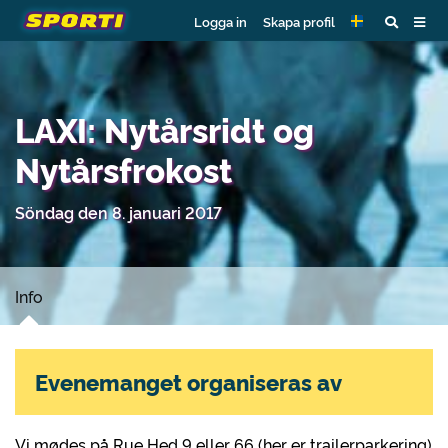
Logga in
Skapa profil
LAXI: Nytårsridt og
Nytårsfrokost
Söndag den 8. januari 2017
Info
Evenemanget organiseras av
Vi mødes på Rue Hed 9 eller 66 (her er trailerparkering)