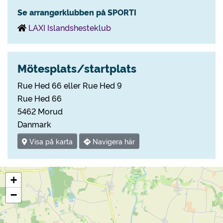
Se arrangørklubben på SPORTI
LAXI Islandshesteklub
Mötesplats/startplats
Rue Hed 66 eller Rue Hed 9
Rue Hed 66
5462 Morud
Danmark
Visa på karta
Navigera här
+
−