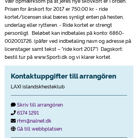
Vær opmærksom på at jeres nye skovkort er i orden.
Prisen for årskort for 2017 er 750,00 kr. - ride
kortet/licensen skal bæres synligt enten på hesten,
underlag eller rytteren. - Ride kortet er strengt
personligt. Beløbet kan indbetales på konto: 6860-
002001726. (påfør ved indbetaling navn og adresse på
licenstager samt tekst – ”ride kort 2017”) Dagskort:
bestil tur på www.Sporti.dk og vi klarer kortet.
Kontaktuppgifter till arrangören
LAXI islandskhesteklub
Skriv till arrangören
6174 1291
rhm@nalnet.dk
Gå till webbplatsen