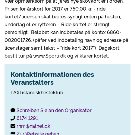
Vær opmærksom på at jeres nye skovkort er i orden.
Prisen for årskort for 2017 er 750,00 kr. - ride
kortet/licensen skal bæres synligt enten på hesten,
underlag eller rytteren. - Ride kortet er strengt
personligt. Beløbet kan indbetales på konto: 6860-
002001726. (påfør ved indbetaling navn og adresse på
licenstager samt tekst – ”ride kort 2017”) Dagskort:
bestil tur på www.Sporti.dk og vi klarer kortet.
Kontaktinformationen des
Veranstalters
LAXI islandskhesteklub
Schreiben Sie an den Organisator
6174 1291
rhm@nalnet.dk
Zur Website gehen