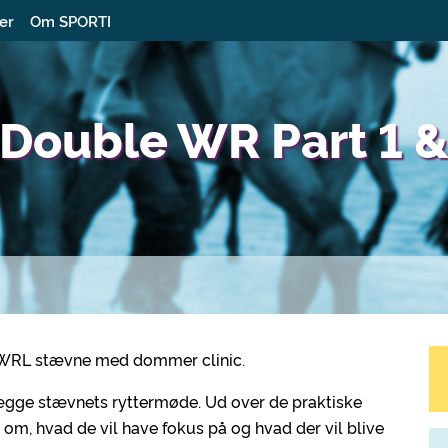
ter
Om SPORTI
 Double WR Part 1 &
lt WRL stævne med dommer clinic.
t lægge stævnets ryttermøde. Ud over de praktiske
 om, hvad de vil have fokus på og hvad der vil blive