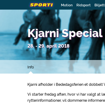
Motion
Ridsport
Biljet
Kjarni Special
28. - 29. april 2018
Info
Kjarni afholder i Bededagsferien et dobbe
Vi starter fredag aften, hvor vi har valgt a
rytterinformationer, vil dommerne informere