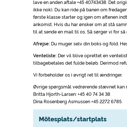
lave en anden aftale +45 40743438. Det origi
ikke nok). Du kan ride på banen om fredagen t
første klasse starter og igen om aftenen indt
ankomst. Hvis du har ønsker om at stå sa
til at sende en mail til os. Så sørger vi for s
Afrejse:
Du muger selv din boks og fold. He
Venteliste:
Der vil blive oprettet en ventelist
tilbagebetales det fulde beløb. Derimod refu
Vi forbeholder os i øvrigt ret til ændringer.
Øvrige spørgsmål vedrørende stævnet kan re
Britta Hjorth-Larsen: +45 40 74 34 38
Dina Rosenberg Asmussen +45 2272 6785.
Mötesplats/startplats