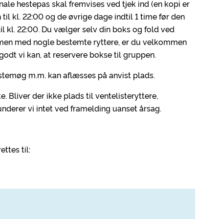
nale hestepas skal fremvises ved tjek ind (en kopi er
il kl. 22:00 og de øvrige dage indtil 1 time før den
il kl. 22:00. Du vælger selv din boks og fold ved
mmen med nogle bestemte ryttere, er du velkommen
å godt vi kan, at reservere bokse til gruppen.
stemøg m.m. kan aflæsses på anvist plads.
e. Bliver der ikke plads til ventelisteryttere,
nderer vi intet ved framelding uanset årsag.
ttes til: