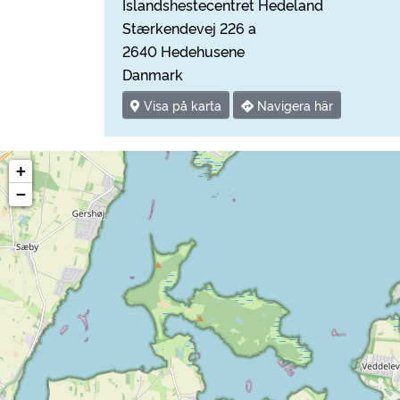
Islandshestecentret Hedeland
Stærkendevej 226 a
2640 Hedehusene
Danmark
Visa på karta
Navigera här
+
−