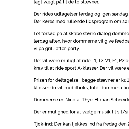
lagt vægt på til de to stævner.
Der rides udtagelser lørdag og igen søndag 
Der køres med rullende tidsprogram om sø
I et forsøg på at skabe større dialog domme
lørdag aften, hvor dommerne vil give feedbac
vi på grill-after-party.
Det vil være muligt at ride T1, T2, V1, F1, 
krav til at ride sport A-klasser. Der vil være
Prisen for deltagelse i begge stævner er kr. 
klasser du vil, mobilboks, fold, dommer-clinic
Dommerne er: Nicolai Thye, Florian Schneide
Der er mulighed for at vælge musik til sit/s
Tjek-ind:
Der kan tjekkes ind fra fredag den 27.