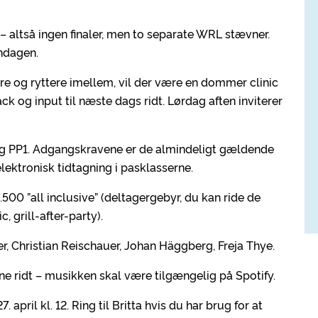
– altså ingen finaler, men to separate WRL stævner.
ndagen.
re og ryttere imellem, vil der være en dommer clinic
k og input til næste dags ridt. Lørdag aften inviterer
P2 og PP1. Adgangskravene er de almindeligt gældende
 elektronisk tidtagning i pasklasserne.
1.500 ”all inclusive” (deltagergebyr, du kan ride de
, grill-after-party).
r, Christian Reischauer, Johan Häggberg, Freja Thye.
ine ridt – musikken skal være tilgængelig på Spotify.
 april kl. 12. Ring til Britta hvis du har brug for at