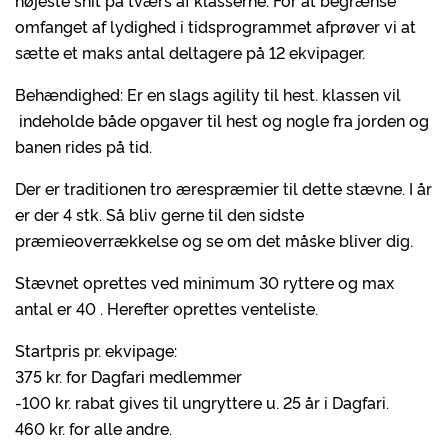
højeste snit på tværs af klasserne. For at begrænse
omfanget af lydighed i tidsprogrammet afprøver vi at
sætte et maks antal deltagere på 12 ekvipager.
Behændighed: Er en slags agility til hest. klassen vil
indeholde både opgaver til hest og nogle fra jorden og
banen rides på tid.
Der er traditionen tro ærespræmier til dette stævne. I år
er der 4 stk. Så bliv gerne til den sidste
præmieoverrækkelse og se om det måske bliver dig.
Stævnet oprettes ved minimum 30 ryttere og max
antal er 40 . Herefter oprettes venteliste.
Startpris pr. ekvipage:
375 kr. for Dagfari medlemmer
-100 kr. rabat gives til ungryttere u. 25 år i Dagfari.
460 kr. for alle andre.