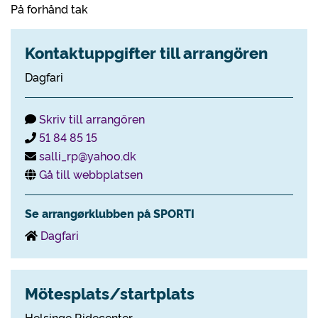
På forhånd tak
Kontaktuppgifter till arrangören
Dagfari
Skriv till arrangören
51 84 85 15
salli_rp@yahoo.dk
Gå till webbplatsen
Se arrangørklubben på SPORTI
Dagfari
Mötesplats/startplats
Helsinge Ridecenter