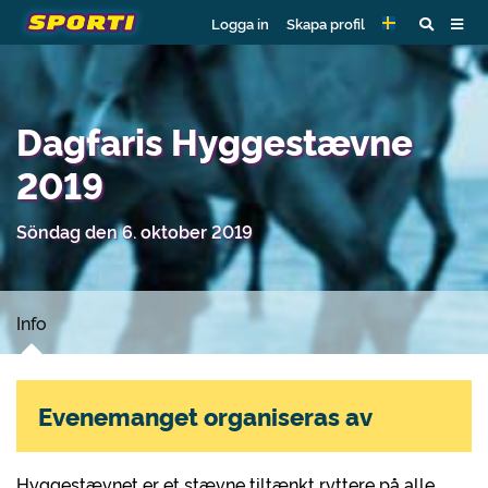
Logga in
Skapa profil
Dagfaris Hyggestævne
2019
Söndag den 6. oktober 2019
Info
Evenemanget organiseras av
Hyggestævnet er et stævne tiltænkt ryttere på alle