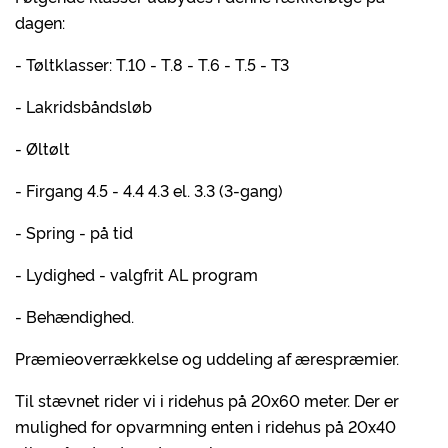
dagen:
- Tøltklasser: T.10 - T.8 - T.6 - T.5 - T3
- Lakridsbåndsløb
- Øltølt
- Firgang 4.5 - 4.4 4.3 el. 3.3 (3-gang)
- Spring - på tid
- Lydighed - valgfrit AL program
- Behændighed.
Præmieoverrækkelse og uddeling af ærespræmier.
Til stævnet rider vi i ridehus på 20x60 meter. Der er
mulighed for opvarmning enten i ridehus på 20x40