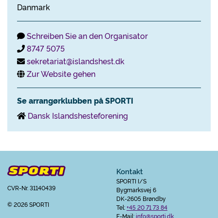
Danmark
Schreiben Sie an den Organisator
8747 5075
sekretariat@islandshest.dk
Zur Website gehen
Se arrangørklubben på SPORTI
Dansk Islandshesteforening
Kontakt
SPORTI I/S
CVR-Nr. 31140439
Bygmarksvej 6
DK-2605 Brøndby
© 2026 SPORTI
Tel:
+45 20 71 73 84
E-Mail:
info@sporti.dk