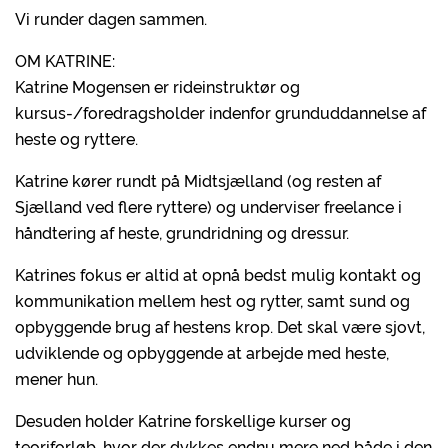
Vi runder dagen sammen.
OM KATRINE:
Katrine Mogensen er rideinstruktør og
kursus-/foredragsholder indenfor grunduddannelse af
heste og ryttere.
Katrine kører rundt på Midtsjælland (og resten af
Sjælland ved flere ryttere) og underviser freelance i
håndtering af heste, grundridning og dressur.
Katrines fokus er altid at opnå bedst mulig kontakt og
kommunikation mellem hest og rytter, samt sund og
opbyggende brug af hestens krop. Det skal være sjovt,
udviklende og opbyggende at arbejde med heste,
mener hun.
Desuden holder Katrine forskellige kurser og
teoriforløb, hvor der dykkes endnu mere ned både i den