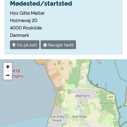
Mødested/startsted
Hos Gitte Møller
Holmevej 20
4000 Roskilde
Danmark
Vis på kort
Navigér hertil
+
−