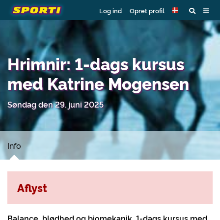
Log ind
Opret profil
Hrimnir: 1-dags kursus
med Katrine Mogensen
Søndag den 29. juni 2025
Info
Aflyst
Balance, blødhed og biomekanik, 1-dags kursus med