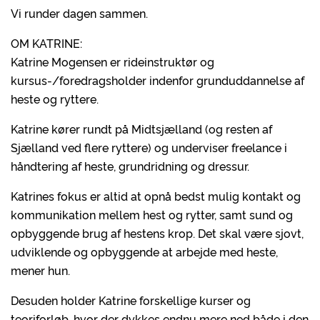
Vi runder dagen sammen.
OM KATRINE:
Katrine Mogensen er rideinstruktør og
kursus-/foredragsholder indenfor grunduddannelse af
heste og ryttere.
Katrine kører rundt på Midtsjælland (og resten af
Sjælland ved flere ryttere) og underviser freelance i
håndtering af heste, grundridning og dressur.
Katrines fokus er altid at opnå bedst mulig kontakt og
kommunikation mellem hest og rytter, samt sund og
opbyggende brug af hestens krop. Det skal være sjovt,
udviklende og opbyggende at arbejde med heste,
mener hun.
Desuden holder Katrine forskellige kurser og
teoriforløb, hvor der dykkes endnu mere ned både i den