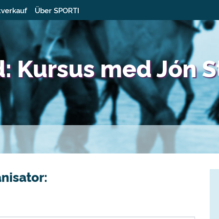
tverkauf
Über SPORTI
: Kursus med Jón S
nisator: