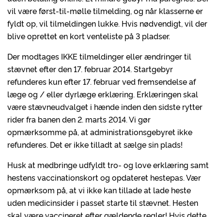
vil være først-til-mølle tilmelding, og når klasserne er
fyldt op, vil tilmeldingen lukke. Hvis nødvendigt, vil der
blive oprettet en kort venteliste på 3 pladser.
Der modtages IKKE tilmeldinger eller ændringer til
stævnet efter den 17. februar 2014. Startgebyr
refunderes kun efter 17. februar ved fremsendelse af
læge og / eller dyrlæge erklæring. Erklæringen skal
være stævneudvalget i hænde inden den sidste rytter
rider fra banen den 2. marts 2014. Vi gør
opmærksomme på, at administrationsgebyret ikke
refunderes. Det er ikke tilladt at sælge sin plads!
Husk at medbringe udfyldt tro- og love erklæring samt
hestens vaccinationskort og opdateret hestepas. Vær
opmærksom på, at vi ikke kan tillade at lade heste
uden medicinsider i passet starte til stævnet. Hesten
skal være vaccineret efter gældende regler! Hvis dette