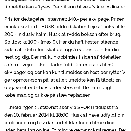
tilmeldte kan aflyses. Der vil kun blive afviklet A-finaler.
Pris for deltagelse i stævnet: 140,- per ekvipage. Prisen
er inklusiv fold - HUSK foldredskaber. Leje af boks til kr.
200,- inklusiv halm. Husk at rydde boksen efter brug.
Spiltov: kr. 100,- (max 9). Har du haft hesten stående i
siden af ridehallen, skal der også ryddes op efter din
hest og dig. Der må kun opbindes i siden af ridehallen,
såfremt vejret ikke tillader fold. Der er plads til 50
ekvipager og der kan kun tilmeldes én hest per rytter. Vi
gør opmærksom på, at alle tilmeldte kan få tildelt en
opgave efter behov under stævnet. Det er muligt at
købe mad og drikke på stævnepladsen.
Tilmeldingen til stævnet sker via SPORTI tidligst fra
den 10. februar 2014 kl. 18:00. Husk at have udfyldt din
profil inden og hav dankortet klar. Ingen tilmelding
uden betaling online. Et mindre gebyr må påregnes. Der