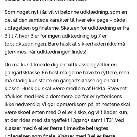
Som noget nyt i år, vil vi belønne udklædning, som en
del af den samlede karakter til hver ekvipage – både i
udtagelsen og finalerne. Skalaen for udklædning er fra
3 til 7, hvor 3 er for ingen udklædning og 7 er
topudklædningen. Bare husk at sikkerheden ikke må
glemmes, når udklædningen findes!
Du må kun tilmelde dig en tøltklasse og/eller en
gangartsklasse. Én hest må gerne have to ryttere, men
må stadig kun starte én gangartsklasse og én tølt
klasse. Husk du skal være medlem af Hekla. Stævnet
afvikles med Hekla dommere, derfor er rytterlicens
ikke nødvendig. Vi gør opmærksom på, at hestene skal
være skoet enten med 0 eller 4 sko, og vi tillader kun,
at der rides med stangeffekt i 3gang+ samt i T3*. Ved
klasser med 6 eller færre tilmeldte betragtes
udtagelsen som finale. Klasser med 3 eller færre