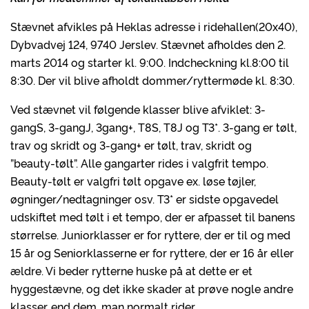
Stævnet afvikles på Heklas adresse i ridehallen(20x40),
Dybvadvej 124, 9740 Jerslev. Stævnet afholdes den 2.
marts 2014 og starter kl. 9:00. Indcheckning kl.8:00 til
8:30. Der vil blive afholdt dommer/ryttermøde kl. 8:30.
Ved stævnet vil følgende klasser blive afviklet: 3-
gangS, 3-gangJ, 3gang+, T8S, T8J og T3*. 3-gang er tølt,
trav og skridt og 3-gang+ er tølt, trav, skridt og
”beauty-tølt”. Alle gangarter rides i valgfrit tempo.
Beauty-tølt er valgfri tølt opgave ex. løse tøjler,
øgninger/nedtagninger osv. T3* er sidste opgavedel
udskiftet med tølt i et tempo, der er afpasset til banens
størrelse. Juniorklasser er for ryttere, der er til og med
15 år og Seniorklasserne er for ryttere, der er 16 år eller
ældre. Vi beder rytterne huske på at dette er et
hyggestævne, og det ikke skader at prøve nogle andre
klasser, end dem, man normalt rider.