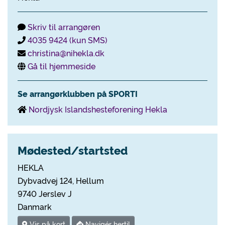
Skriv til arrangøren
4035 9424 (kun SMS)
christina@nihekla.dk
Gå til hjemmeside
Se arrangørklubben på SPORTI
Nordjysk Islandshesteforening Hekla
Mødested/startsted
HEKLA
Dybvadvej 124, Hellum
9740 Jerslev J
Danmark
Vis på kort
Navigér hertil