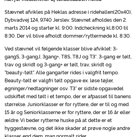
Stævnet afvikles på Heklas adresse i ridehallen(20x40),
Dybvadvej 124, 9740 Jerslev. Stævnet afholdes den 2.
marts 2014 og starter kl. 9:00. Indcheckning kl.8:00 til
8:30. Der vil blive afholdt dommer/ryttermøde kl. 8:30.
Ved stævnet vil følgende klasser blive afviklet: 3-
gangS, 3-gangJ, 3gang+, T8S, T8J og T3*. 3-gang er tølt,
trav og skridt og 3-gang+ er tølt, trav, skridt og
”beauty-tølt”. Alle gangarter rides i valgfrit tempo.
Beauty-tølt er valgfri tølt opgave ex. løse tøjler,
øgninger/nedtagninger osv. T3* er sidste opgavedel
udskiftet med tølt i et tempo, der er afpasset til banens
størrelse. Juniorklasser er for ryttere, der er til og med
15 år og Seniorklasserne er for ryttere, der er 16 år eller
ældre. Vi beder rytterne huske på at dette er et
hyggestævne, og det ikke skader at prøve nogle andre
klasser, end dem, man normalt rider.