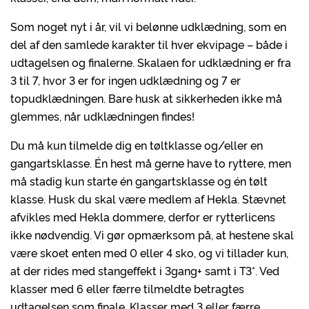
Som noget nyt i år, vil vi belønne udklædning, som en
del af den samlede karakter til hver ekvipage – både i
udtagelsen og finalerne. Skalaen for udklædning er fra
3 til 7, hvor 3 er for ingen udklædning og 7 er
topudklædningen. Bare husk at sikkerheden ikke må
glemmes, når udklædningen findes!
Du må kun tilmelde dig en tøltklasse og/eller en
gangartsklasse. Én hest må gerne have to ryttere, men
må stadig kun starte én gangartsklasse og én tølt
klasse. Husk du skal være medlem af Hekla. Stævnet
afvikles med Hekla dommere, derfor er rytterlicens
ikke nødvendig. Vi gør opmærksom på, at hestene skal
være skoet enten med 0 eller 4 sko, og vi tillader kun,
at der rides med stangeffekt i 3gang+ samt i T3*. Ved
klasser med 6 eller færre tilmeldte betragtes
udtagelsen som finale. Klasser med 3 eller færre