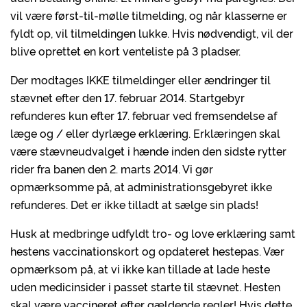
vil være først-til-mølle tilmelding, og når klasserne er
fyldt op, vil tilmeldingen lukke. Hvis nødvendigt, vil der
blive oprettet en kort venteliste på 3 pladser.
Der modtages IKKE tilmeldinger eller ændringer til
stævnet efter den 17. februar 2014. Startgebyr
refunderes kun efter 17. februar ved fremsendelse af
læge og / eller dyrlæge erklæring. Erklæringen skal
være stævneudvalget i hænde inden den sidste rytter
rider fra banen den 2. marts 2014. Vi gør
opmærksomme på, at administrationsgebyret ikke
refunderes. Det er ikke tilladt at sælge sin plads!
Husk at medbringe udfyldt tro- og love erklæring samt
hestens vaccinationskort og opdateret hestepas. Vær
opmærksom på, at vi ikke kan tillade at lade heste
uden medicinsider i passet starte til stævnet. Hesten
skal være vaccineret efter gældende regler! Hvis dette