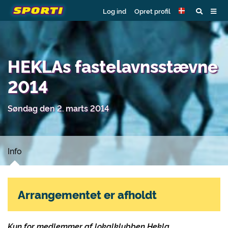
Log ind
Opret profil
HEKLAs fastelavnsstævne
2014
Søndag den 2. marts 2014
Info
Arrangementet er afholdt
Kun for medlemmer af lokalklubben Hekla