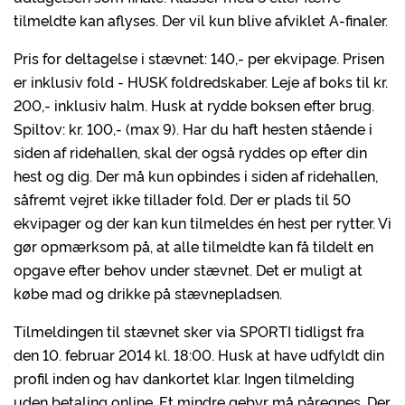
tilmeldte kan aflyses. Der vil kun blive afviklet A-finaler.
Pris for deltagelse i stævnet: 140,- per ekvipage. Prisen
er inklusiv fold - HUSK foldredskaber. Leje af boks til kr.
200,- inklusiv halm. Husk at rydde boksen efter brug.
Spiltov: kr. 100,- (max 9). Har du haft hesten stående i
siden af ridehallen, skal der også ryddes op efter din
hest og dig. Der må kun opbindes i siden af ridehallen,
såfremt vejret ikke tillader fold. Der er plads til 50
ekvipager og der kan kun tilmeldes én hest per rytter. Vi
gør opmærksom på, at alle tilmeldte kan få tildelt en
opgave efter behov under stævnet. Det er muligt at
købe mad og drikke på stævnepladsen.
Tilmeldingen til stævnet sker via SPORTI tidligst fra
den 10. februar 2014 kl. 18:00. Husk at have udfyldt din
profil inden og hav dankortet klar. Ingen tilmelding
uden betaling online. Et mindre gebyr må påregnes. Der