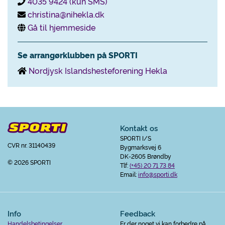
4035 9424 (kun SMS)
christina@nihekla.dk
Gå til hjemmeside
Se arrangørklubben på SPORTI
Nordjysk Islandshesteforening Hekla
Kontakt os
SPORTI I/S
CVR nr. 31140439
Bygmarksvej 6
DK-2605 Brøndby
© 2026 SPORTI
Tlf:
(+45) 20 71 73 84
Email:
info@sporti.dk
Info
Feedback
Handelsbetingelser
Er der noget vi kan forbedre på