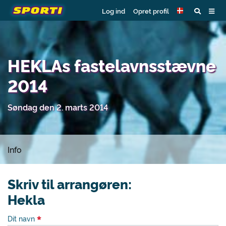
Log ind
Opret profil
HEKLAs fastelavnsstævne
2014
Søndag den 2. marts 2014
Info
Skriv til arrangøren:
Hekla
Dit navn