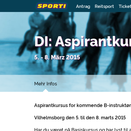
Antrag
Reitsport
Ticke
DI: Aspirantku
5. - 8. März 2015
Mehr Infos
Aspirantkursus for kommende B-instruktø
Vilhelmsborg den 5. til den 8. marts 2015
Har du været på Basiskursus og har lyst til a