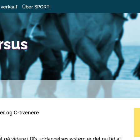
tverkauf
Über SPORTI
rsus
rer og C-trænere
t gå videre i DI’s uddannelsessystem er det nu tid at