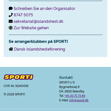
Schreiben Sie an den Organisator
8747 5075
sekretariat@islandshest.dk
Zur Website gehen
Se arrangørklubben på SPORTI
Dansk Islandshesteforening
Kontakt
SPORTI I/S
CVR-Nr. 31140439
Bygmarksvej 6
DK-2605 Brøndby
© 2026 SPORTI
Tel:
+45 20 71 73 84
E-Mail:
info@sporti.dk