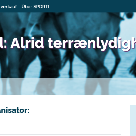
tverkauf
Über SPORTI
: Alrid terrænlydi
nisator: