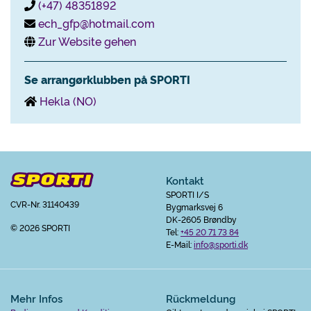
(+47) 48351892
ech_gfp@hotmail.com
Zur Website gehen
Se arrangørklubben på SPORTI
Hekla (NO)
Kontakt
SPORTI I/S
CVR-Nr. 31140439
Bygmarksvej 6
DK-2605 Brøndby
© 2026 SPORTI
Tel:
+45 20 71 73 84
E-Mail:
info@sporti.dk
Mehr Infos
Rückmeldung