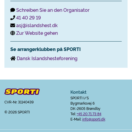
Schreiben Sie an den Organisator
41 40 29 19
asj@islandshest.dk
Zur Website gehen
Se arrangørklubben på SPORTI
Dansk Islandshesteforening
Kontakt
SPORTI I/S
CVR-Nr. 31140439
Bygmarksvej 6
DK-2605 Brøndby
© 2026 SPORTI
Tel:
+45 20 71 73 84
E-Mail:
info@sporti.dk