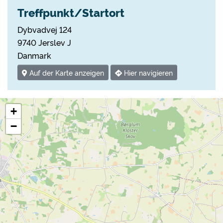
Treffpunkt/Startort
Dybvadvej 124
9740 Jerslev J
Danmark
Auf der Karte anzeigen
Hier navigieren
+
−