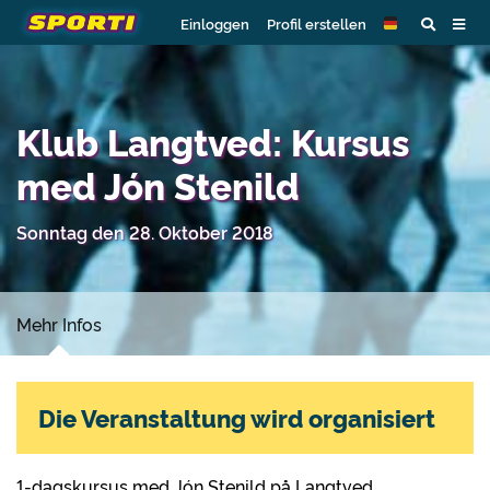
Einloggen
Profil erstellen
Klub Langtved: Kursus
med Jón Stenild
Sonntag den 28. Oktober 2018
Mehr Infos
Die Veranstaltung wird organisiert
1-dagskursus med Jón Stenild på Langtved