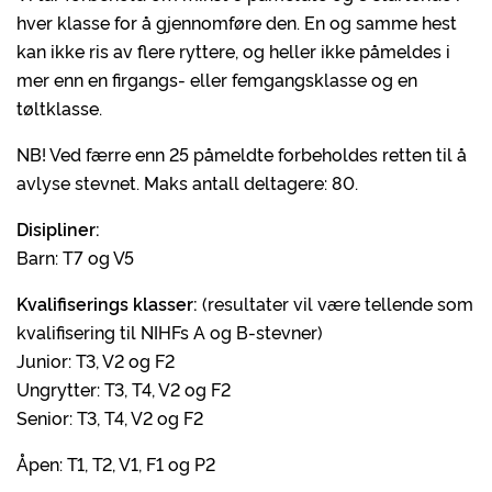
hver klasse for å gjennomføre den. En og samme hest
kan ikke ris av flere ryttere, og heller ikke påmeldes i
mer enn en firgangs- eller femgangsklasse og en
tøltklasse.
NB! Ved færre enn 25 påmeldte forbeholdes retten til å
avlyse stevnet. Maks antall deltagere: 80.
Disipliner:
Barn: T7 og V5
Kvalifiserings klasser:
(resultater vil være tellende som
kvalifisering til NIHFs A og B-stevner)
Junior: T3, V2 og F2
Ungrytter: T3, T4, V2 og F2
Senior: T3, T4, V2 og F2
Åpen: T1, T2, V1, F1 og P2