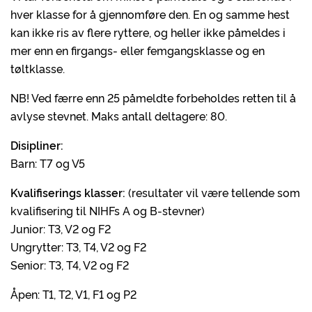
hver klasse for å gjennomføre den. En og samme hest
kan ikke ris av flere ryttere, og heller ikke påmeldes i
mer enn en firgangs- eller femgangsklasse og en
tøltklasse.
NB! Ved færre enn 25 påmeldte forbeholdes retten til å
avlyse stevnet. Maks antall deltagere: 80.
Disipliner:
Barn: T7 og V5
Kvalifiserings klasser:
(resultater vil være tellende som
kvalifisering til NIHFs A og B-stevner)
Junior: T3, V2 og F2
Ungrytter: T3, T4, V2 og F2
Senior: T3, T4, V2 og F2
Åpen: T1, T2, V1, F1 og P2