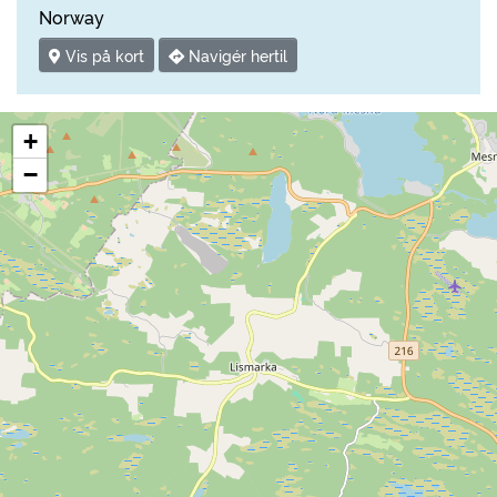
Norway
Vis på kort
Navigér hertil
+
−