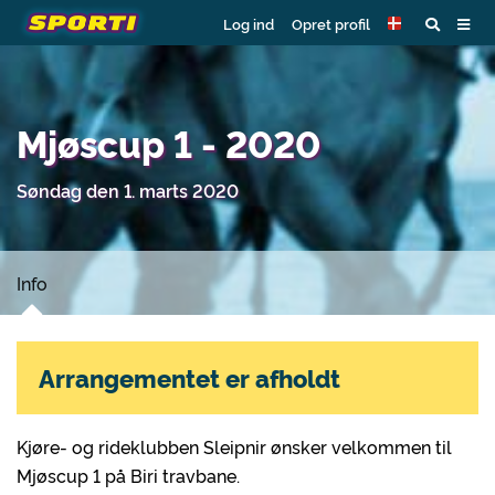
Log ind
Opret profil
Mjøscup 1 - 2020
Søndag den 1. marts 2020
Info
Arrangementet er afholdt
Kjøre- og rideklubben Sleipnir ønsker velkommen til
Mjøscup 1 på Biri travbane.