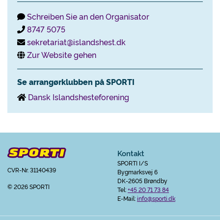
Schreiben Sie an den Organisator
8747 5075
sekretariat@islandshest.dk
Zur Website gehen
Se arrangørklubben på SPORTI
Dansk Islandshesteforening
Kontakt
SPORTI I/S
CVR-Nr. 31140439
Bygmarksvej 6
DK-2605 Brøndby
© 2026 SPORTI
Tel:
+45 20 71 73 84
E-Mail:
info@sporti.dk