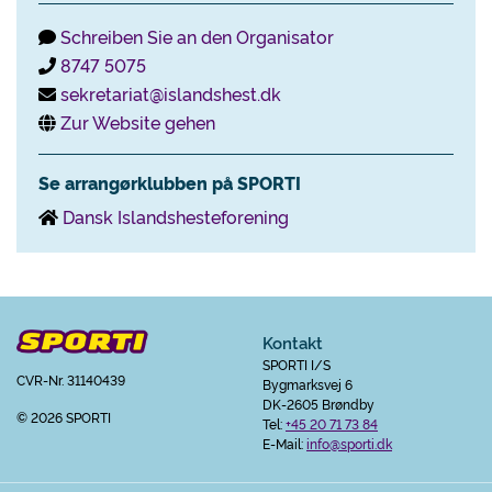
Schreiben Sie an den Organisator
8747 5075
sekretariat@islandshest.dk
Zur Website gehen
Se arrangørklubben på SPORTI
Dansk Islandshesteforening
Kontakt
SPORTI I/S
CVR-Nr. 31140439
Bygmarksvej 6
DK-2605 Brøndby
© 2026 SPORTI
Tel:
+45 20 71 73 84
E-Mail:
info@sporti.dk