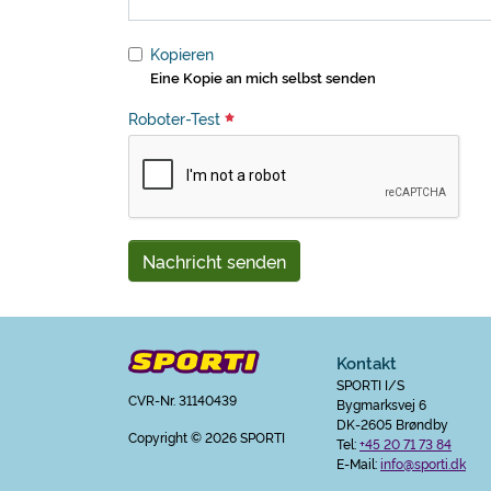
Kopieren
Eine Kopie an mich selbst senden
Roboter-Test
Nachricht senden
Kontakt
SPORTI I/S
CVR-Nr. 31140439
Bygmarksvej 6
DK-2605 Brøndby
Copyright
© 2026 SPORTI
Tel:
+45 20 71 73 84
E-Mail:
info@sporti.dk