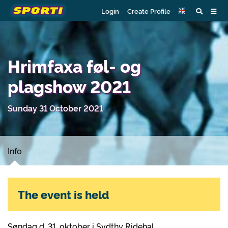
Login
Create Profile
Hrimfaxa føl- og
plagshow 2021
Sunday 31 October 2021
Info
The event is held
Søndag d. 31. oktober i Sydthy Ridehal