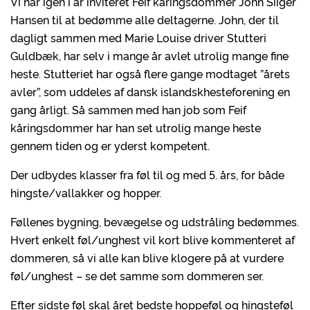
Vi har igen i år inviteret Feif kåringsdommer John Siiger
Hansen til at bedømme alle deltagerne. John, der til
dagligt sammen med Marie Louise driver Stutteri
Guldbæk, har selv i mange år avlet utrolig mange fine
heste. Stutteriet har også flere gange modtaget ”årets
avler”, som uddeles af dansk islandskhesteforening en
gang årligt. Så sammen med han job som Feif
kåringsdommer har han set utrolig mange heste
gennem tiden og er yderst kompetent.
Der udbydes klasser fra føl til og med 5. års, for både
hingste/vallakker og hopper.
Føllenes bygning, bevægelse og udstråling bedømmes.
Hvert enkelt føl/unghest vil kort blive kommenteret af
dommeren, så vi alle kan blive klogere på at vurdere
føl/unghest – se det samme som dommeren ser.
Efter sidste føl skal året bedste hoppeføl og hingsteføl