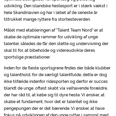
udvikling. Den islandske hestesport er i stærk vækst i
hele Skandinavien og har i løbet af de seneste år
tiltrukket mange ryttere fra storhesteverden.
Målet med etableringen af ”Talent Team Nord” er at
skabe de optimale rammer for udvikling af unge
talenter, således de får den støtte og undervisning der
skal til for, at bibeholde og videreudvikle deres
sportslige præstationer.
Inden for de fleste sportsgrene findes der både klubber
og talenthold, for de særligt talentfulde, dette er dog
ikke tilfælde indenfor ridesporten og derfor er succes
blandt de unge, oftest skabt via velhavende forældre,
der har råd til, at købe sig til dyre heste. Vi ønsker, at
skabe et fundament, hvor det er talentet og ikke
pengepungen der er det bærende. Vi ønsker, at have
fokus på udviklingen af den unge rytter i samspil med