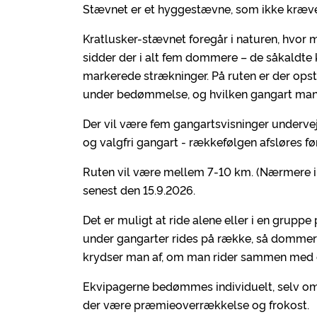
Stævnet er et hyggestævne, som ikke kræver
Kratlusker-stævnet foregår i naturen, hvor 
sidder der i alt fem dommere – de såkaldt
markerede strækninger. På ruten er der opsti
under bedømmelse, og hvilken gangart man 
Der vil være fem gangartsvisninger undervejs,
og valgfri gangart - rækkefølgen afsløres fø
Ruten vil være mellem 7-10 km. (Nærmere in
senest den 15.9.2026.
Det er muligt at ride alene eller i en grupp
under gangarter rides på række, så domme
krydser man af, om man rider sammen med e
Ekvipagerne bedømmes individuelt, selv om m
der være præmieoverrækkelse og frokost.