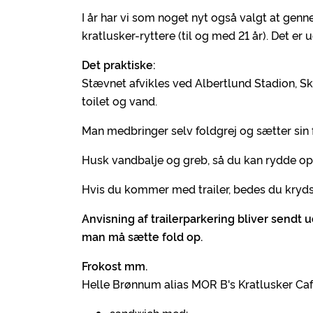
I år har vi som noget nyt også valgt at ge
kratlusker-ryttere (til og med 21 år). Det 
Det praktiske:
Stævnet afvikles ved Albertlund Stadion, Ska
toilet og vand.
Man medbringer selv foldgrej og sætter sin f
Husk vandbalje og greb, så du kan rydde op e
Hvis du kommer med trailer, bedes du krydse
Anvisning af trailerparkering bliver sendt 
man må sætte fold op.
Frokost mm.
Helle Brønnum alias MOR B's Kratlusker Caf