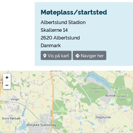
Møteplass/startsted
Albertslund Stadion
Skallerne 14
2620 Albertslund
Danmark
Vis på kart
Naviger her
+
−