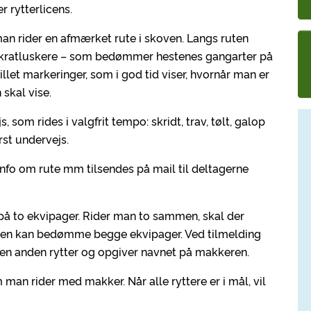
 rytterlicens.
man rider en afmærket rute i skoven. Langs ruten
e kratluskere – som bedømmer hestenes gangarter på
llet markeringer, som i god tid viser, hvornår man er
skal vise.
 som rides i valgfrit tempo: skridt, trav, tølt, galop
rst undervejs.
fo om rute mm tilsendes på mail til deltagerne
e på to ekvipager. Rider man to sammen, skal der
ren kan bedømme begge ekvipager. Ved tilmelding
n anden rytter og opgiver navnet på makkeren.
an rider med makker. Når alle ryttere er i mål, vil