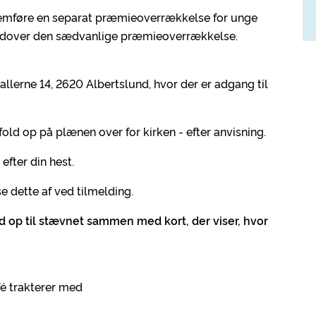
nnemføre en separat præmieoverrækkelse for unge
er udover den sædvanlige præmieoverrækkelse.
llerne 14, 2620 Albertslund, hvor der er adgang til
old op på plænen over for kirken - efter anvisning.
fter din hest.
 dette af ved tilmelding.
ud op til stævnet sammen med kort, der viser, hvor
é trakterer med