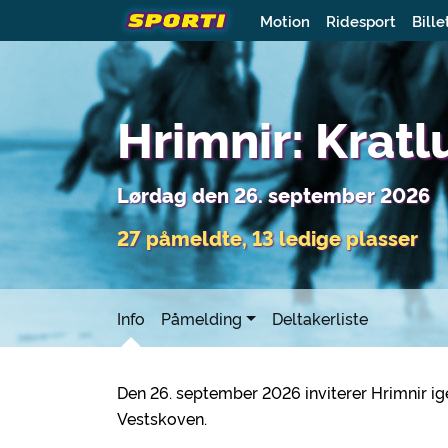
Motion
Ridesport
Bille
Hrimnir: Krat
Lørdag den 26. september 2026
27 påmeldte, 13 ledige plasser
Info
Påmelding
Deltakerliste
Den 26. september 2026 inviterer Hrimnir ig
Vestskoven.