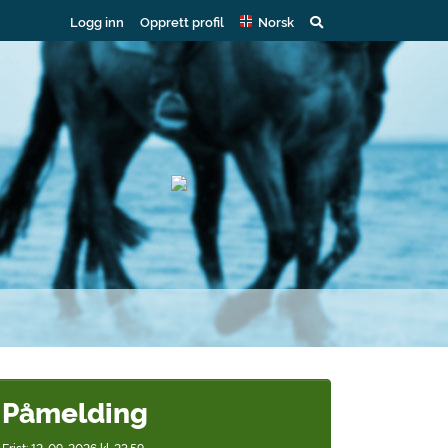
Logg inn
Opprett profil
Norsk
Påmelding
Frist: 12-09-2026 kl. 23.59