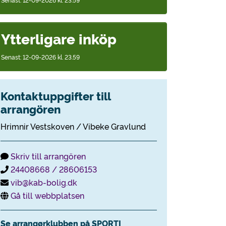
Ytterligare inköp
Senast: 12-09-2026 kl. 23.59
Kontaktuppgifter till
arrangören
Hrimnir Vestskoven / Vibeke Gravlund
Skriv till arrangören
24408668 / 28606153
vib@kab-bolig.dk
Gå till webbplatsen
Se arrangørklubben på SPORTI