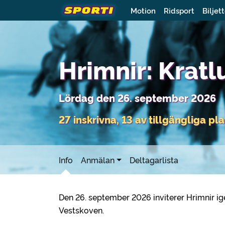
Motion
Ridsport
Biljet
Hrimnir: Krat
Lördag den 26. september 2026
27 inskrivna, 13 av tillgängliga pl
Info
Anmälan
Deltagarlista
Den 26. september 2026 inviterer Hrimnir ig
Vestskoven.