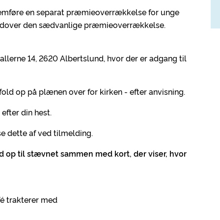
nnemføre en separat præmieoverrækkelse for unge
er udover den sædvanlige præmieoverrækkelse.
llerne 14, 2620 Albertslund, hvor der er adgang til
old op på plænen over for kirken - efter anvisning.
fter din hest.
 dette af ved tilmelding.
ud op til stævnet sammen med kort, der viser, hvor
é trakterer med