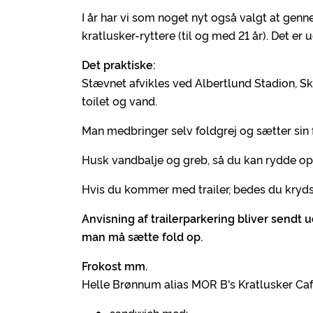
I år har vi som noget nyt også valgt at ge
kratlusker-ryttere (til og med 21 år). Det 
Det praktiske:
Stævnet afvikles ved Albertlund Stadion, Ska
toilet og vand.
Man medbringer selv foldgrej og sætter sin f
Husk vandbalje og greb, så du kan rydde op e
Hvis du kommer med trailer, bedes du krydse
Anvisning af trailerparkering bliver sendt 
man må sætte fold op.
Frokost mm.
Helle Brønnum alias MOR B's Kratlusker Caf