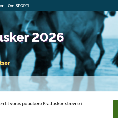
ter
Om SPORTI
lusker 2026
atser
en til vores populære Kratlusker-stævne i