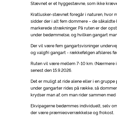
Stævnet er et hyggestævne, som ikke kræver
Kratlusker-stævnet foregår i naturen, hvor 
sidder der i alt fem dommere – de såkaldt
markerede strækninger. På ruten er der opsti
under bedømmelse, og hvilken gangart man 
Der vil være fem gangartsvisninger undervejs,
og valgfri gangart - rækkefølgen afsløres fø
Ruten vil være mellem 7-10 km. (Nærmere in
senest den 15.9.2026.
Det er muligt at ride alene eller i en grupp
under gangarter rides på række, så domme
krydser man af, om man rider sammen med e
Ekvipagerne bedømmes individuelt, selv om m
der være præmieoverrækkelse og frokost.