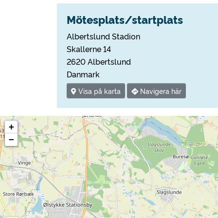
Mötesplats/startplats
Albertslund Stadion
Skallerne 14
2620 Albertslund
Danmark
Visa på karta
Navigera här
+
−