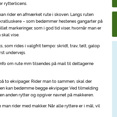
 rytterlicens.
man rider en afmærket rute i skoven. Langs ruten
e kratluskere – som bedømmer hestenes gangarter på
llet markeringer, som i god tid viser, hvornår man er
skal vise.
 som rides i valgfrit tempo: skridt, trav, tølt, galop
rst undervejs.
fo om rute mm tilsendes på mail til deltagerne
e på to ekvipager. Rider man to sammen, skal der
ren kan bedømme begge ekvipager. Ved tilmelding
n anden rytter og opgiver navnet på makkeren.
an rider med makker. Når alle ryttere er i mål, vil