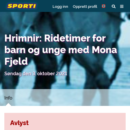
Logg inn
Opprett profil
Hrimnir: Ridetimer for
barn og unge med Mona
Fjeld
Søndag den 3. oktober 2021
Info
Avlyst