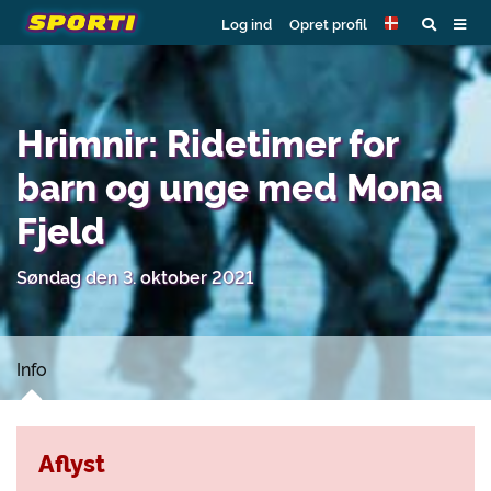
Log ind
Opret profil
Hrimnir: Ridetimer for
barn og unge med Mona
Fjeld
Søndag den 3. oktober 2021
Info
Aflyst