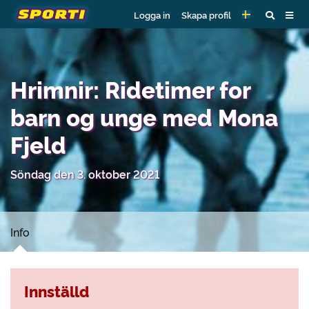
Logga in
Skapa profil
Hrimnir: Ridetimer for
barn og unge med Mona
Fjeld
Söndag den 3. oktober 2021
Info
Innställd