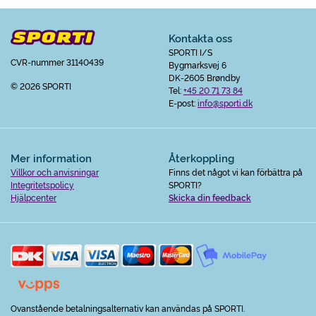
Kontakta oss
SPORTI I/S
CVR-nummer 31140439
Bygmarksvej 6
DK-2605 Brøndby
© 2026 SPORTI
Tel:
+45 20 71 73 84
E-post:
info@sporti.dk
Mer information
Återkoppling
Villkor och anvisningar
Finns det något vi kan förbättra på
Integritetspolicy
SPORTI?
Hjälpcenter
Skicka din feedback
Ovanstående betalningsalternativ kan användas på SPORTI.