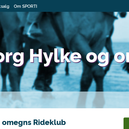
tsalg
Om SPORTI
rg Hylke og 
 omegns Rideklub