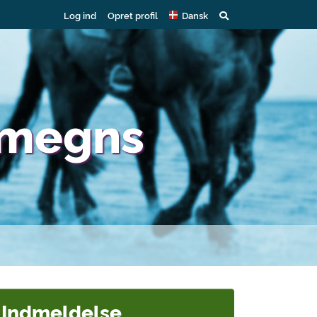
Log ind
Opret profil
Dansk
omegns
Indmeldelse