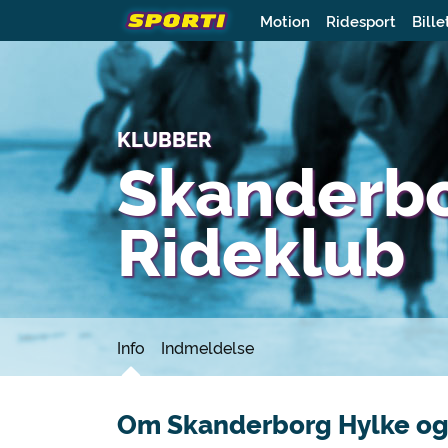
Motion
Ridesport
Bille
KLUBBER
Skanderbo
Rideklub
Info
Indmeldelse
Om Skanderborg Hylke og