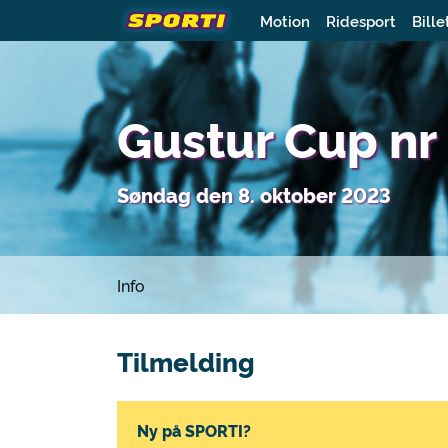
Motion
Ridesport
Bille
Gustur Cup nr
Søndag den 8. oktober 2023
Info
Tilmelding
Ny på SPORTI?