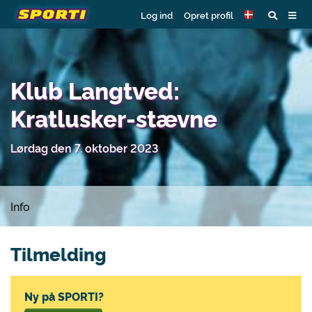
Log ind
Opret profil
Klub Langtved:
Kratlusker-stævne
Lørdag den 7. oktober 2023
Info
Tilmelding
Ny på SPORTI?