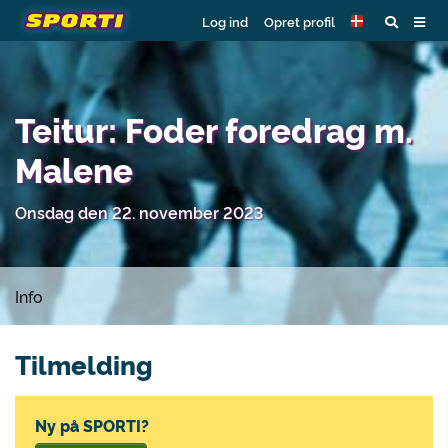
Log ind
Opret profil
Teitur: Foder foredrag m.
Malene
Onsdag den 22. november 2023
Info
Tilmelding
Ny på SPORTI?