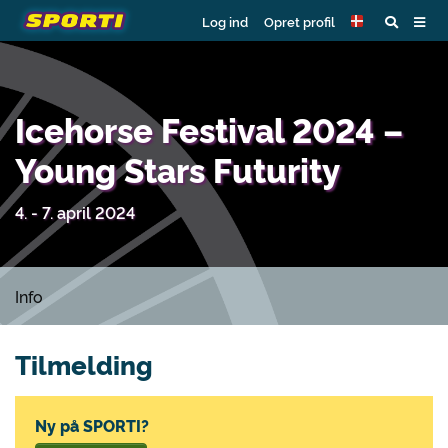
Log ind
Opret profil
Icehorse Festival 2024 –
Young Stars Futurity
4. - 7. april 2024
Info
Tilmelding
Ny på SPORTI?