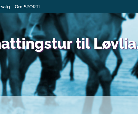
tsalg
Om SPORTI
ttingstur til Løvlia