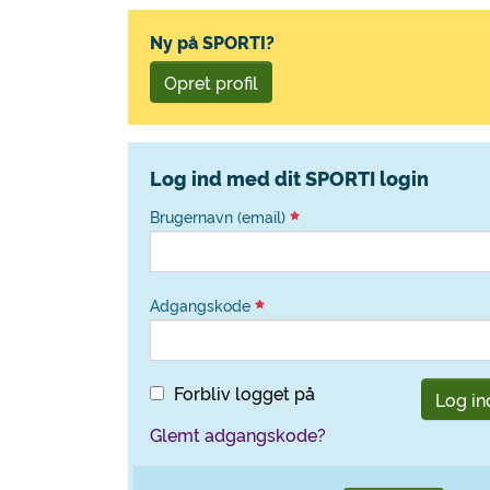
Ny på SPORTI?
Opret profil
Log ind med dit SPORTI login
Brugernavn (email)
Adgangskode
Forbliv logget på
Log in
Glemt adgangskode?