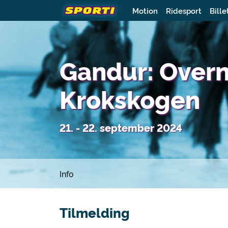
Motion
Ridesport
Bille
Gandur: Overna
Krokskogen
21. - 22. september 2024
Info
Tilmelding