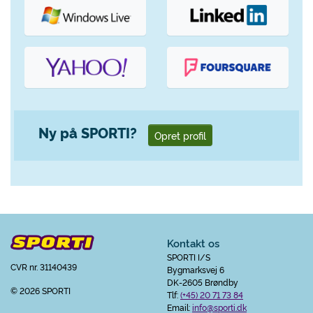
Ny på SPORTI?
Opret profil
Kontakt os
SPORTI I/S
CVR nr. 31140439
Bygmarksvej 6
DK-2605 Brøndby
© 2026 SPORTI
Tlf:
(+45) 20 71 73 84
Email:
info@sporti.dk