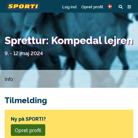
Log ind
Opret profil
Sprettur: Kompedal lejren
9. - 12. maj 2024
Info
Tilmelding
Ny på SPORTI?
Opret profil