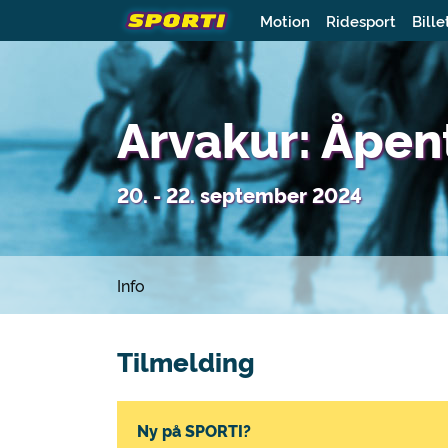
Motion
Ridesport
Bille
Arvakur: Åpe
20. - 22. september 2024
Info
Tilmelding
Ny på SPORTI?