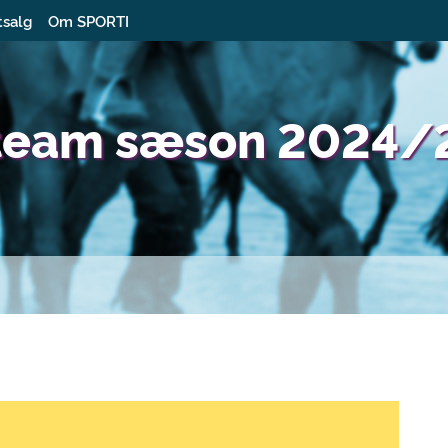
tsalg
Om SPORTI
rteam sæson 2024/