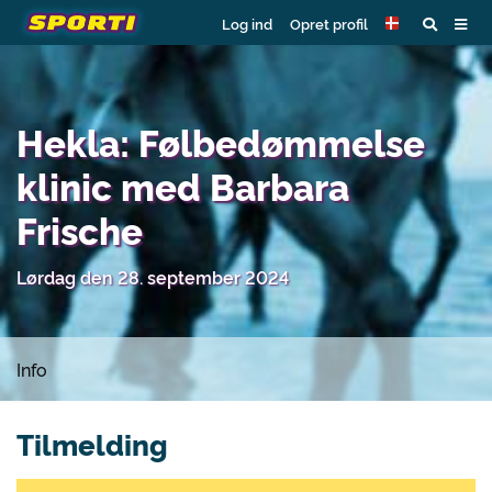
Log ind
Opret profil
Hekla: Følbedømmelse
klinic med Barbara
Frische
Lørdag den 28. september 2024
Info
Tilmelding