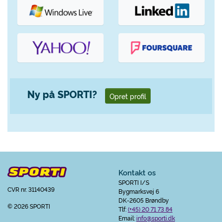
Ny på SPORTI?
Opret profil
Kontakt os
SPORTI I/S
CVR nr. 31140439
Bygmarksvej 6
DK-2605 Brøndby
© 2026 SPORTI
Tlf:
(+45) 20 71 73 84
Email:
info@sporti.dk