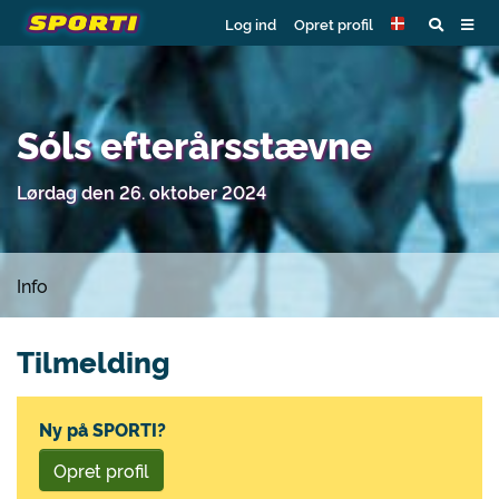
Log ind
Opret profil
Sóls efterårsstævne
Lørdag den 26. oktober 2024
Info
Tilmelding
Ny på SPORTI?
Opret profil