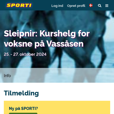
Log ind
Opret profil
Sleipnir: Kurshelg for
voksne på Vassåsen
25. - 27. oktober 2024
Info
Tilmelding
Ny på SPORTI?