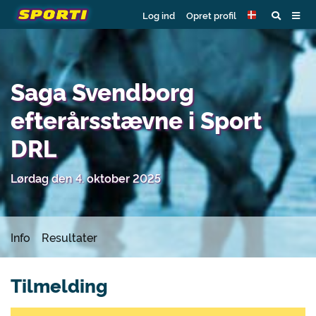
Log ind
Opret profil
Saga Svendborg
efterårsstævne i Sport
DRL
Lørdag den 4. oktober 2025
Info
Resultater
Tilmelding