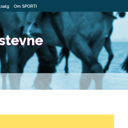
tsalg
Om SPORTI
tstevne