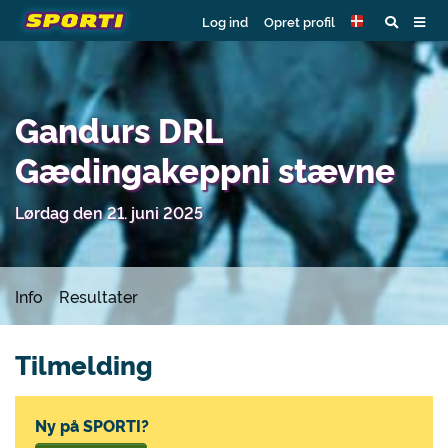
Log ind
Opret profil
Gandurs DRL
Gædingakeppni stævne
Lørdag den 21. juni 2025
Info
Resultater
Tilmelding
Ny på SPORTI?